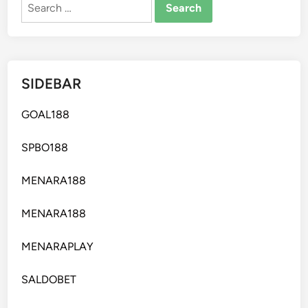
Search
e
for:
g
e
n
d
SIDEBAR
a
r
GOAL188
i
s
SPBO188
y
a
MENARA188
n
g
MENARA188
P
e
MENARAPLAY
r
n
SALDOBET
a
h