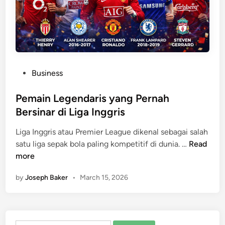
L
i
g
a
I
n
P
Business
g
o
g
s
Pemain Legendaris yang Pernah
r
t
Bersinar di Liga Inggris
i
e
s
Liga Inggris atau Premier League dikenal sebagai salah
d
M
P
satu liga sepak bola paling kompetitif di dunia. …
Read
i
u
e
more
n
s
m
i
by
Joseph Baker
•
March 15, 2026
a
m
i
I
n
n
L
i